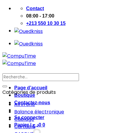
Passer
Contact
au
08:00 - 17:00
contenu
+213 550 10 30 15
Recherche
pour :
Page d’accueil
Catégories de produits
Boutique
Contactez-nous
All in one
Balance électronique
Se connecter
Cablage
Panier /
د.ج
0
0
Cartable