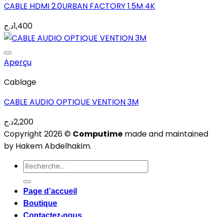
CABLE HDMI 2.0URBAN FACTORY 1.5M 4K
Add to wishlist
د.ج
1,400
Aperçu
Cablage
CABLE AUDIO OPTIQUE VENTION 3M
Add to wishlist
د.ج
2,200
Copyright 2026 ©
Computime
made and maintained
by Hakem Abdelhakim.
Recherche
pour :
Page d’accueil
Boutique
Contactez-nous