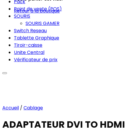
Pack
Point de vente (POS)
Retour à la boutique
SOURIS
SOURIS GAMER
Switch Reseau
Tablette Graphique
Tiroir-caisse
Unite Central
Vérificateur de prix
Accueil
/
Cablage
Add to wishlist
ADAPTATEUR DVI TO HDMI