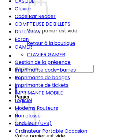
CASQUE
Clavier
Code Bar Reader
COMPTEUSE DE BILLETS
Votre panier est vide.
Data show
Ecran
Retour à la boutique
GAMER
CLAVIER GAMER
Gestion de la présence
Recherche
Imprimante code-barres
pour :
Imprimante de badges
Imprimante de tickets
0
IMPRIMANTE MOBILE
Panier
Logiciel
Modems Routeurs
Non classé
Onduleur (UPS)
Ordinateur Portable Occasion
Votre panier est vide.