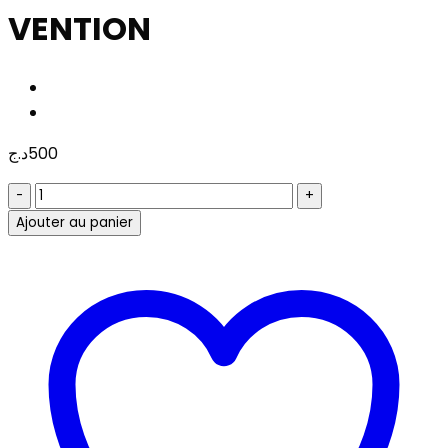
VENTION
د.ج
500
quantité
de
Ajouter au panier
ADAPTATEUR
DVI
TO
HDMI
VENTION