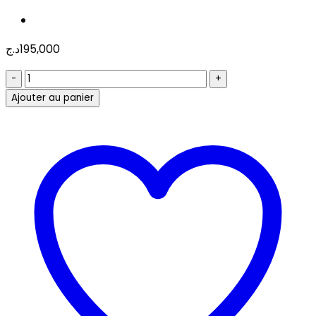
د.ج
195,000
quantité
de
Ajouter au panier
BORNE
ALL
IN
ONE
TCTILE
4G
RAM
64G
POSLUX
KT55