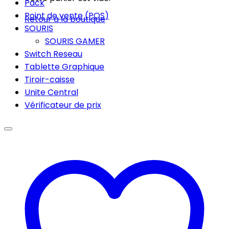
Pack
Point de vente (POS)
Retour à la boutique
SOURIS
SOURIS GAMER
Switch Reseau
Tablette Graphique
Tiroir-caisse
Unite Central
Vérificateur de prix