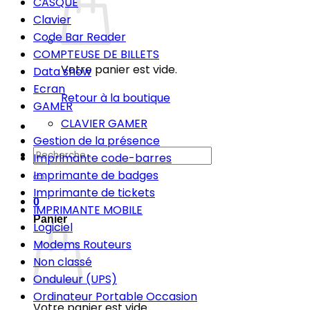
CASQUE
Clavier
Code Bar Reader
COMPTEUSE DE BILLETS
Votre panier est vide.
Data show
Ecran
Retour à la boutique
GAMER
CLAVIER GAMER
Gestion de la présence
Recherche
Imprimante code-barres
pour :
Imprimante de badges
Imprimante de tickets
0
IMPRIMANTE MOBILE
Panier
Logiciel
Modems Routeurs
Non classé
Onduleur (UPS)
Ordinateur Portable Occasion
Votre panier est vide.