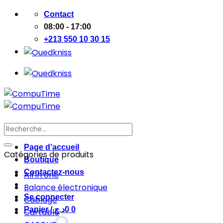
Passer
Contact
au
08:00 - 17:00
contenu
+213 550 10 30 15
Recherche
pour :
Page d’accueil
Catégories de produits
Boutique
Contactez-nous
All in one
Balance électronique
Se connecter
Cablage
Panier /
د.ج
0
0
Cartable