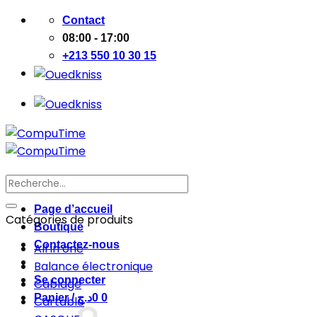
Passer
Contact
au
08:00 - 17:00
contenu
+213 550 10 30 15
Recherche
pour :
Page d’accueil
Catégories de produits
Boutique
Contactez-nous
All in one
Balance électronique
Se connecter
Cablage
Panier /
د.ج
0
0
Cartable