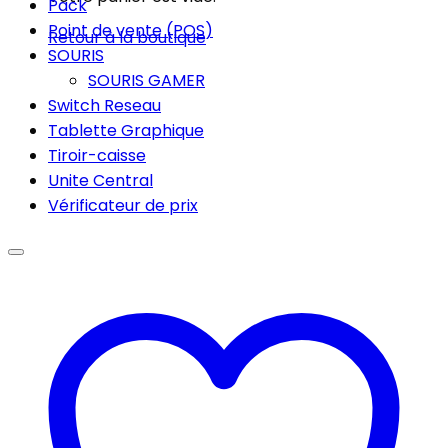
Pack
Point de vente (POS)
Retour à la boutique
SOURIS
SOURIS GAMER
Switch Reseau
Tablette Graphique
Tiroir-caisse
Unite Central
Vérificateur de prix