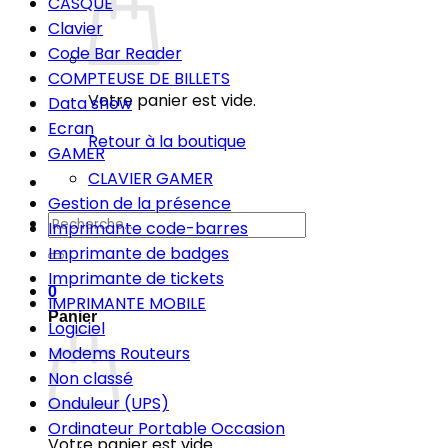
CASQUE
Clavier
Code Bar Reader
COMPTEUSE DE BILLETS
Votre panier est vide.
Data show
Ecran
Retour à la boutique
GAMER
CLAVIER GAMER
Gestion de la présence
Recherche
Imprimante code-barres
pour :
Imprimante de badges
Imprimante de tickets
0
IMPRIMANTE MOBILE
Panier
Logiciel
Modems Routeurs
Non classé
Onduleur (UPS)
Ordinateur Portable Occasion
Votre panier est vide.