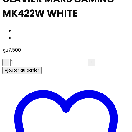
MK422W WHITE
د.ج
7,500
quantité
de
Ajouter au panier
CLAVIER
MARS
GAMING
MK422W
WHITE