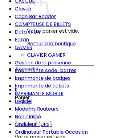
CASQUE
Clavier
Code Bar Reader
COMPTEUSE DE BILLETS
Votre panier est vide.
Data show
Ecran
Retour à la boutique
GAMER
CLAVIER GAMER
Gestion de la présence
Recherche
Imprimante code-barres
pour :
Imprimante de badges
Imprimante de tickets
0
IMPRIMANTE MOBILE
Panier
Logiciel
Modems Routeurs
Non classé
Onduleur (UPS)
Ordinateur Portable Occasion
Votre panier est vide.