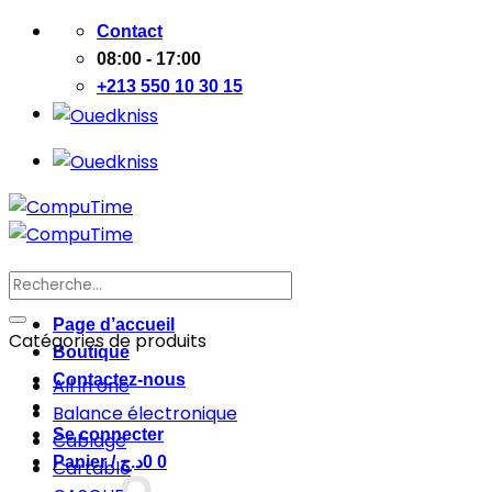
Passer
Contact
au
08:00 - 17:00
contenu
+213 550 10 30 15
Recherche
pour :
Page d’accueil
Catégories de produits
Boutique
Contactez-nous
All in one
Balance électronique
Se connecter
Cablage
Panier /
د.ج
0
0
Cartable