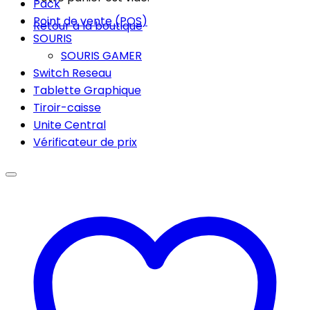
Pack
Point de vente (POS)
Retour à la boutique
SOURIS
SOURIS GAMER
Switch Reseau
Tablette Graphique
Tiroir-caisse
Unite Central
Vérificateur de prix