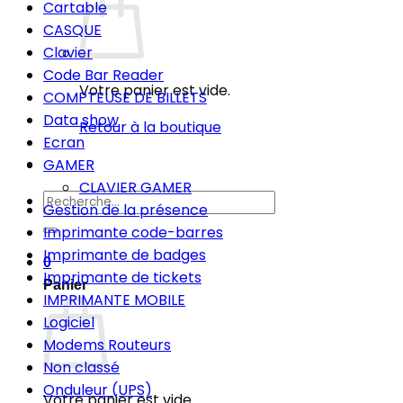
Cartable
CASQUE
Clavier
Code Bar Reader
Votre panier est vide.
COMPTEUSE DE BILLETS
Data show
Retour à la boutique
Ecran
GAMER
CLAVIER GAMER
Recherche
Gestion de la présence
pour :
Imprimante code-barres
Imprimante de badges
0
Imprimante de tickets
Panier
IMPRIMANTE MOBILE
Logiciel
Modems Routeurs
Non classé
Onduleur (UPS)
Votre panier est vide.