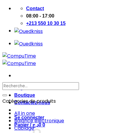
Passer
Contact
au
08:00 - 17:00
contenu
+213 550 10 30 15
Recherche
Page d’accueil
pour :
Boutique
Catégories de produits
Contactez-nous
All in one
Se connecter
Balance électronique
Panier /
د.ج
0
0
Cablage