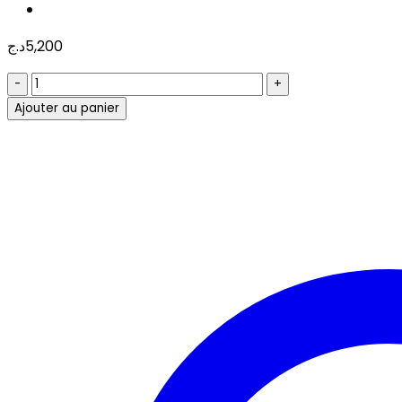
د.ج
5,200
quantité
de
Ajouter au panier
CLAVIER
+
SOURIS
S/F
HAVIT
KB830