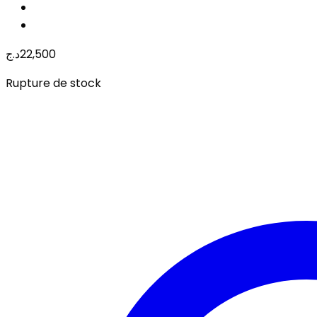
د.ج
22,500
Rupture de stock