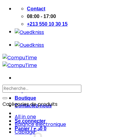
Passer
Contact
au
08:00 - 17:00
contenu
+213 550 10 30 15
Recherche
Page d’accueil
pour :
Boutique
Catégories de produits
Contactez-nous
All in one
Se connecter
Balance électronique
Panier /
د.ج
0
0
Cablage