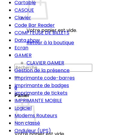
Cartable
CASQUE
Clavier
Code Bar Reader
Votre panier est vide.
COMPTEUSE DE BILLETS
Data show
Retour à la boutique
Ecran
GAMER
CLAVIER GAMER
Recherche
Gestion de la présence
pour :
Imprimante code-barres
Imprimante de badges
0
Imprimante de tickets
Panier
IMPRIMANTE MOBILE
Logiciel
Modems Routeurs
Non classé
Onduleur (UPS)
Votre panier est vide.