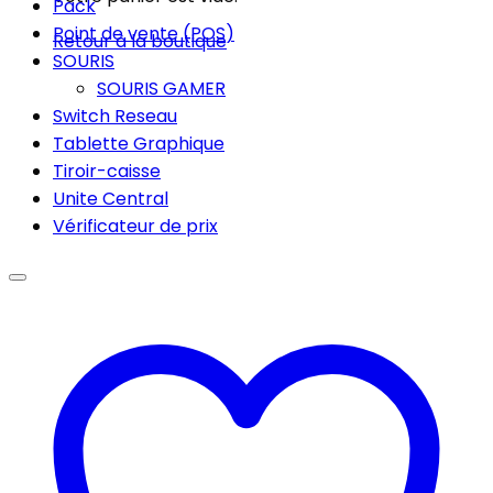
Pack
Point de vente (POS)
Retour à la boutique
SOURIS
SOURIS GAMER
Switch Reseau
Tablette Graphique
Tiroir-caisse
Unite Central
Vérificateur de prix