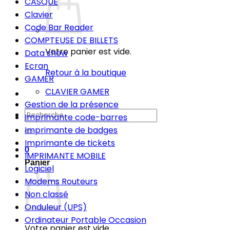
CASQUE
Clavier
Code Bar Reader
COMPTEUSE DE BILLETS
Votre panier est vide.
Data show
Ecran
Retour à la boutique
GAMER
CLAVIER GAMER
Gestion de la présence
Recherche
Imprimante code-barres
pour :
Imprimante de badges
Imprimante de tickets
0
IMPRIMANTE MOBILE
Panier
Logiciel
Modems Routeurs
Non classé
Onduleur (UPS)
Ordinateur Portable Occasion
Votre panier est vide.