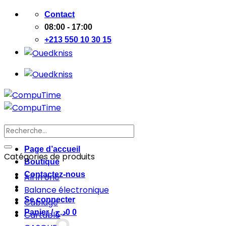
Passer
Contact
au
08:00 - 17:00
contenu
+213 550 10 30 15
Recherche
pour :
Page d’accueil
Catégories de produits
Boutique
Contactez-nous
All in one
Balance électronique
Se connecter
Cablage
Panier /
د.ج
0
0
Cartable