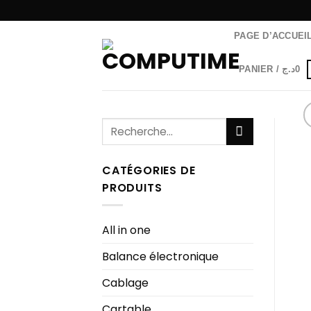
Passer
au
PAGE D’ACCUEI
contenu
PANIER /
د.ج
0
Recherche
pour :
CATÉGORIES DE
PRODUITS
All in one
Balance électronique
Cablage
Cartable