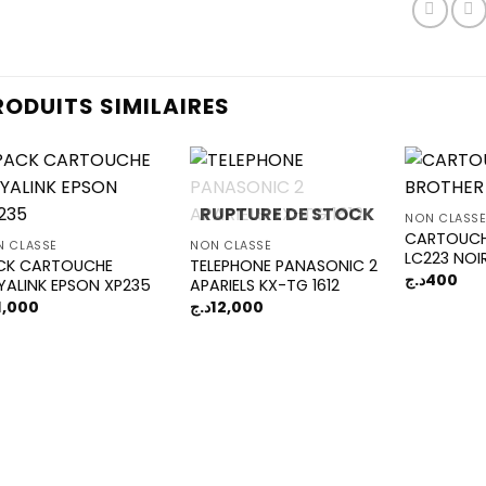
RODUITS SIMILAIRES
RUPTURE DE STOCK
NON CLASS
CARTOUCH
Add to
Add to
 CLASSÉ
NON CLASSÉ
LC223 NOI
wishlist
wishlist
CK CARTOUCHE
TELEPHONE PANASONIC 2
د.ج
400
YALINK EPSON XP235
APARIELS KX-TG 1612
1,000
د.ج
12,000