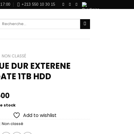
 17:00
+213 550 10 30 15
Recherche
pour :
NON CLASSÉ
UE DUR EXTERENE
ATE 1TB HDD
500
e stock
Add to wishlist
:
Non classé