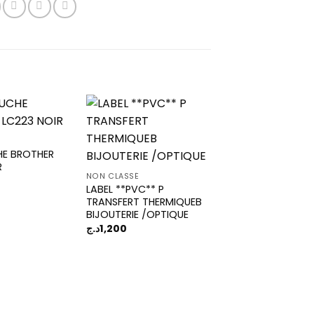
É
E BROTHER
Add to
Add to
R
wishlist
wishlist
NON CLASSÉ
LABEL **PVC** P
TRANSFERT THERMIQUEB
BIJOUTERIE /OPTIQUE
د.ج
1,200