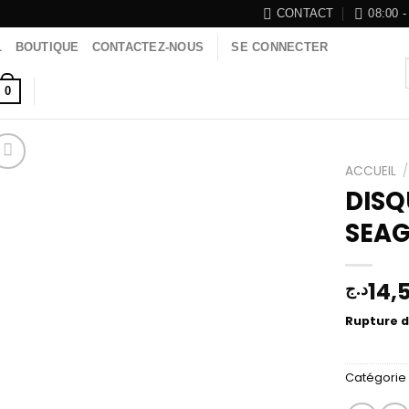
CONTACT
08:00 -
L
BOUTIQUE
CONTACTEZ-NOUS
SE CONNECTER
0
ACCUEIL
/
DISQ
SEAG
Add to
wishlist
14,
د.ج
Rupture d
Catégorie 