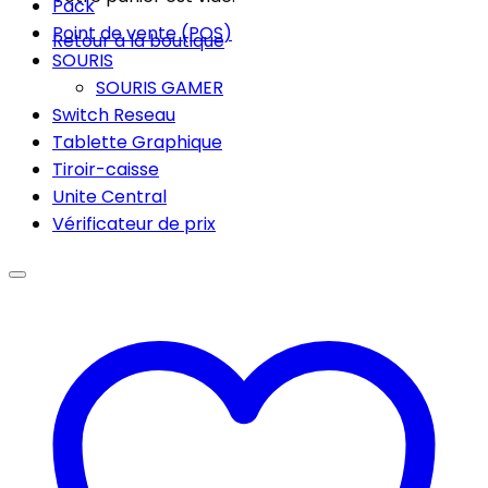
Pack
Point de vente (POS)
Retour à la boutique
SOURIS
SOURIS GAMER
Switch Reseau
Tablette Graphique
Tiroir-caisse
Unite Central
Vérificateur de prix