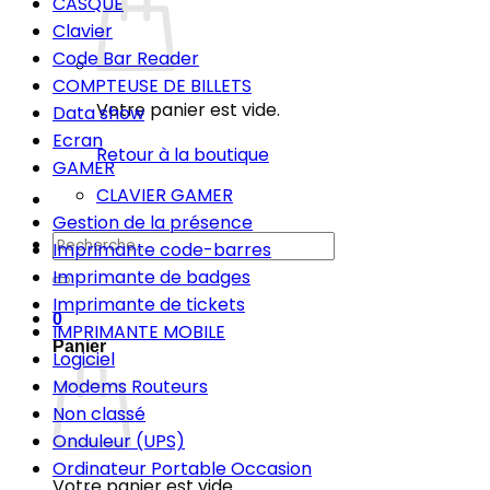
CASQUE
Clavier
Code Bar Reader
COMPTEUSE DE BILLETS
Votre panier est vide.
Data show
Ecran
Retour à la boutique
GAMER
CLAVIER GAMER
Gestion de la présence
Recherche
Imprimante code-barres
pour :
Imprimante de badges
Imprimante de tickets
0
IMPRIMANTE MOBILE
Panier
Logiciel
Modems Routeurs
Non classé
Onduleur (UPS)
Ordinateur Portable Occasion
Votre panier est vide.