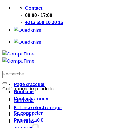
Passer
Contact
au
08:00 - 17:00
contenu
+213 550 10 30 15
Recherche
pour :
Page d’accueil
Catégories de produits
Boutique
Contactez-nous
All in one
Balance électronique
Se connecter
Cablage
Panier /
د.ج
0
0
Cartable