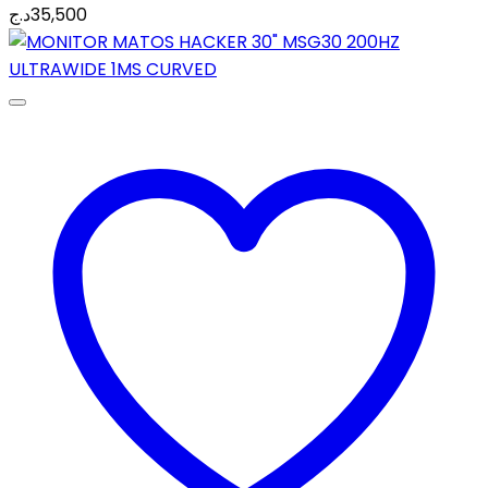
د.ج
35,500