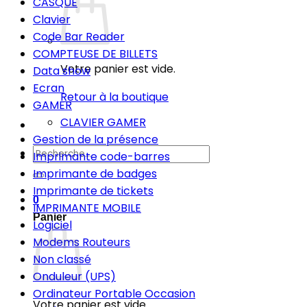
CASQUE
Clavier
Code Bar Reader
COMPTEUSE DE BILLETS
Votre panier est vide.
Data show
Ecran
Retour à la boutique
GAMER
CLAVIER GAMER
Gestion de la présence
Recherche
Imprimante code-barres
pour :
Imprimante de badges
Imprimante de tickets
0
IMPRIMANTE MOBILE
Panier
Logiciel
Modems Routeurs
Non classé
Onduleur (UPS)
Ordinateur Portable Occasion
Votre panier est vide.