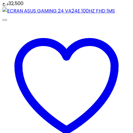
د.ج
32,500