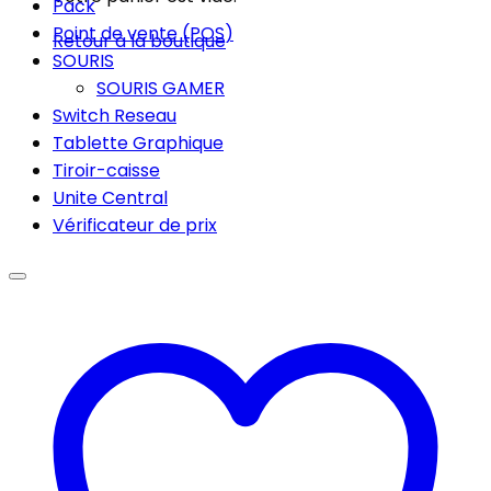
Pack
Point de vente (POS)
Retour à la boutique
SOURIS
SOURIS GAMER
Switch Reseau
Tablette Graphique
Tiroir-caisse
Unite Central
Vérificateur de prix