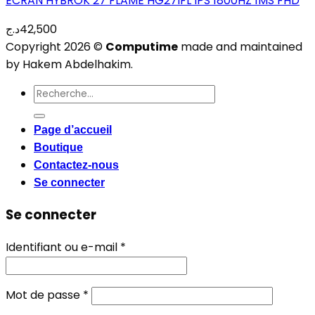
ECRAN HYBROK 27 FLAME HG27IFL IPS 1800HZ 1MS FHD
د.ج
42,500
Copyright 2026 ©
Computime
made and maintained
by Hakem Abdelhakim.
Recherche
pour :
Page d’accueil
Boutique
Contactez-nous
Se connecter
Se connecter
Obligatoire
Identifiant ou e-mail
*
Obligatoire
Mot de passe
*