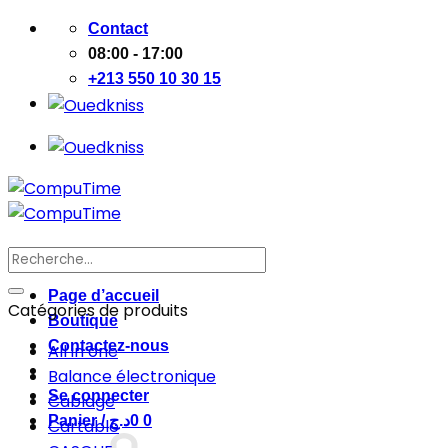
Passer
Contact
au
08:00 - 17:00
contenu
+213 550 10 30 15
Recherche
pour :
Page d’accueil
Catégories de produits
Boutique
Contactez-nous
All in one
Balance électronique
Se connecter
Cablage
Panier /
د.ج
0
0
Cartable