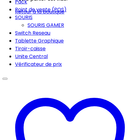
Pack
Point de vente (POS)
Retour à la boutique
SOURIS
SOURIS GAMER
Switch Reseau
Tablette Graphique
Tiroir-caisse
Unite Central
Vérificateur de prix