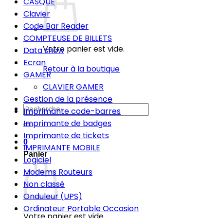
CASQUE
Clavier
Code Bar Reader
COMPTEUSE DE BILLETS
Votre panier est vide.
Data show
Ecran
Retour à la boutique
GAMER
CLAVIER GAMER
Gestion de la présence
Recherche
Imprimante code-barres
pour :
Imprimante de badges
Imprimante de tickets
0
IMPRIMANTE MOBILE
Panier
Logiciel
Modems Routeurs
Non classé
Onduleur (UPS)
Ordinateur Portable Occasion
Votre panier est vide.