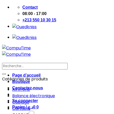
Passer
Contact
au
08:00 - 17:00
contenu
+213 550 10 30 15
Recherche
pour :
Page d’accueil
Catégories de produits
Boutique
Contactez-nous
All in one
Balance électronique
Se connecter
Cablage
Panier /
د.ج
0
0
Cartable