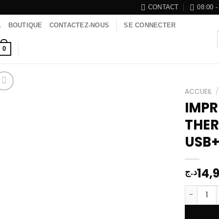
CONTACT
08:00 -
L
BOUTIQUE
CONTACTEZ-NOUS
SE CONNECTER
0
ACCUEIL
/
IMPR
THER
Add to
USB
wishlist
14,
د.ج
quantité