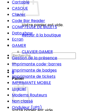
Cartable
CASQUE
Clavier
Code Bar Reader
Votre panier est vide.
COMPTEUSE DE BILLETS
Data show
Retour à la boutique
Ecran
GAMER
CLAVIER GAMER
Recherche
Gestion de la présence
pour :
Imprimante code-barres
Imprimante de badges
0
Imprimante de tickets
Panier
IMPRIMANTE MOBILE
Logiciel
Modems Routeurs
Non classé
Onduleur (UPS)
Votre panier est vide.