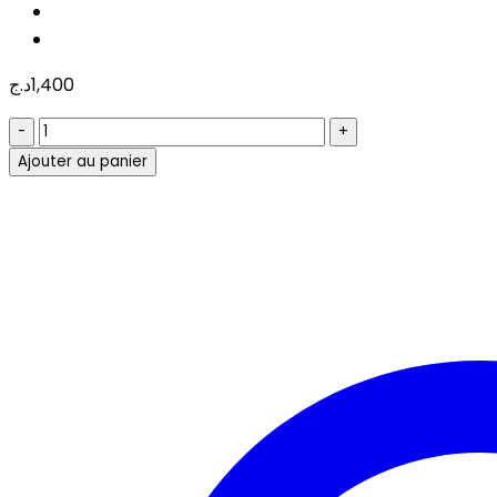
د.ج
1,400
quantité
de
Ajouter au panier
KIT
DE
4
BOUTEILLES
D'ENCRE
KOANON
100ML
CANON
GL-
490