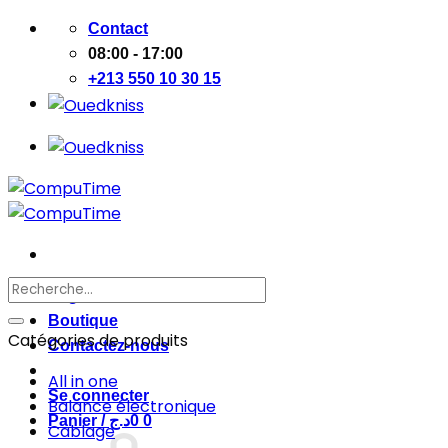
Passer
Contact
au
08:00 - 17:00
contenu
+213 550 10 30 15
Recherche
Page d’accueil
pour :
Boutique
Catégories de produits
Contactez-nous
All in one
Se connecter
Balance électronique
Panier /
د.ج
0
0
Cablage