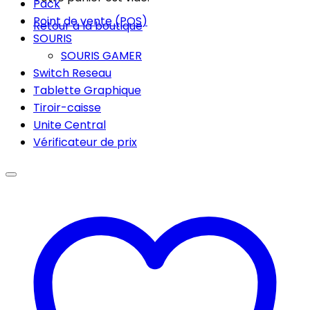
Pack
Point de vente (POS)
Retour à la boutique
SOURIS
SOURIS GAMER
Switch Reseau
Tablette Graphique
Tiroir-caisse
Unite Central
Vérificateur de prix