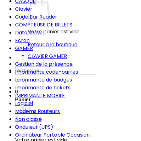
CASQUE
Clavier
Code Bar Reader
COMPTEUSE DE BILLETS
Votre panier est vide.
Data show
Ecran
Retour à la boutique
GAMER
CLAVIER GAMER
Gestion de la présence
Recherche
Imprimante code-barres
pour :
Imprimante de badges
Imprimante de tickets
0
IMPRIMANTE MOBILE
Panier
Logiciel
Modems Routeurs
Non classé
Onduleur (UPS)
Ordinateur Portable Occasion
Votre panier est vide.