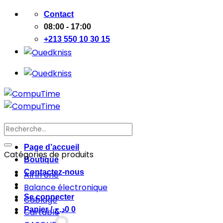
Passer
Contact
au
08:00 - 17:00
contenu
+213 550 10 30 15
Recherche
pour :
Page d’accueil
Catégories de produits
Boutique
Contactez-nous
All in one
Balance électronique
Se connecter
Cablage
Panier /
د.ج
0
0
Cartable