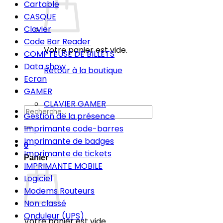
Cartable
CASQUE
Clavier
Code Bar Reader
Votre panier est vide.
COMPTEUSE DE BILLETS
Data show
Retour à la boutique
Ecran
GAMER
CLAVIER GAMER
Recherche
Gestion de la présence
pour :
Imprimante code-barres
Imprimante de badges
0
Imprimante de tickets
Panier
IMPRIMANTE MOBILE
Logiciel
Modems Routeurs
Non classé
Onduleur (UPS)
Votre panier est vide.