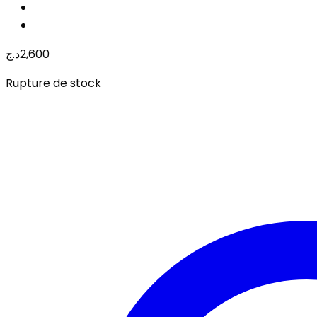
د.ج
2,600
Rupture de stock