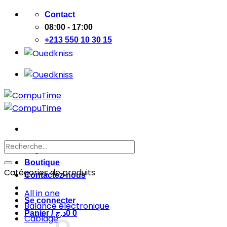
Passer
Contact
au
08:00 - 17:00
contenu
+213 550 10 30 15
Recherche
Page d’accueil
pour :
Boutique
Catégories de produits
Contactez-nous
All in one
Se connecter
Balance électronique
Panier /
د.ج
0
0
Cablage