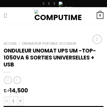
Passer
au
contenu
0
ACCUEIL
/
ORDINATEUR PORTABLE OCCASION
ONDULEUR UNOMAT UPS UM -TOP-
1050VA 6 SORTIES UNIVERSELLES +
Add to
wishlist
USB
14,500
د.ج
quantité de ONDULEUR UNOMAT UPS UM -TOP- 1050VA 6 S