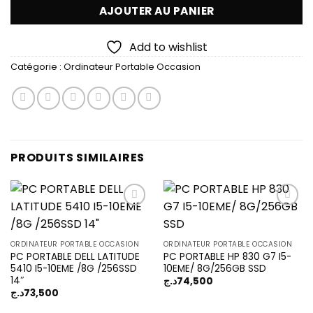
AJOUTER AU PANIER
Add to wishlist
Catégorie :
Ordinateur Portable Occasion
PRODUITS SIMILAIRES
Add to
Add to
ORDINATEUR PORTABLE OCCASION
ORDINATEUR PORTABLE OCCASION
wishlist
wishlist
PC PORTABLE DELL LATITUDE
PC PORTABLE HP 830 G7 I5-
5410 I5-10EME /8G /256SSD
10EME/ 8G/256GB SSD
14″
د.ج
74,500
د.ج
73,500