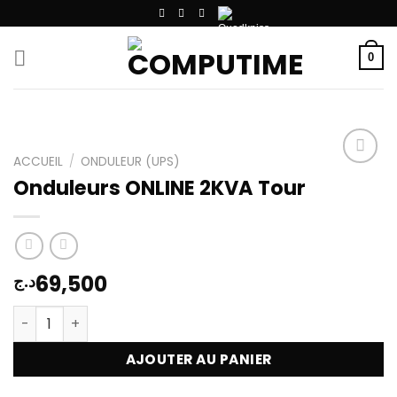
Passer
au
contenu
0
ACCUEIL
/
ONDULEUR (UPS)
Onduleurs ONLINE 2KVA Tour
Add to
wishlist
69,500
د.ج
quantité de Onduleurs ONLINE 2KVA Tour
AJOUTER AU PANIER