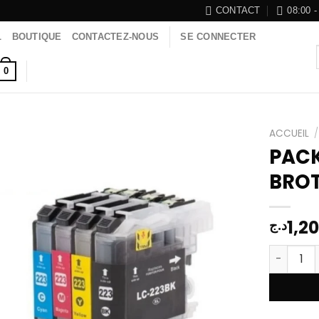
CONTACT
08:00 -
L
BOUTIQUE
CONTACTEZ-NOUS
SE CONNECTER
0
ACCUEIL
/
PAC
BROT
Add to
wishlist
1,2
د.ج
quantité