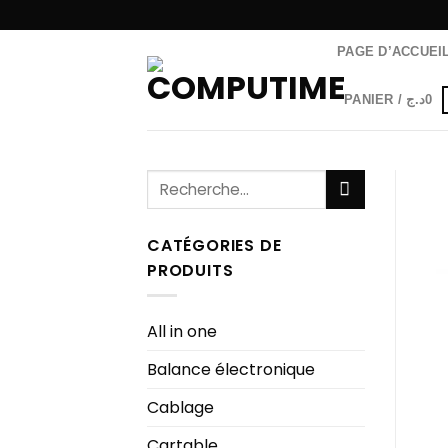
Passer
au
PAGE D’ACCUEI
contenu
PANIER /
د.ج
0
Recherche
pour :
CATÉGORIES DE
PRODUITS
All in one
Balance électronique
Cablage
Cartable