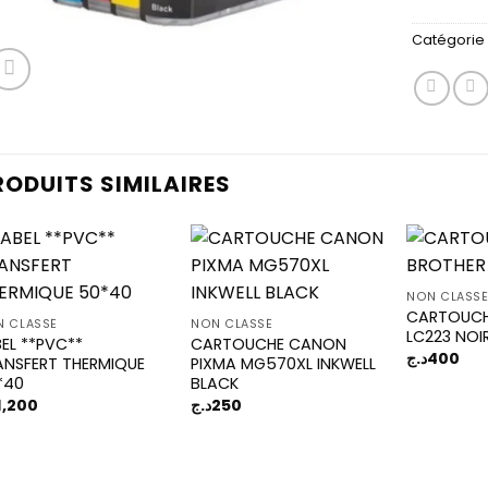
Catégorie 
RODUITS SIMILAIRES
NON CLASS
CARTOUCH
Add to
Add to
 CLASSÉ
NON CLASSÉ
LC223 NOI
wishlist
wishlist
BEL **PVC**
CARTOUCHE CANON
د.ج
400
ANSFERT THERMIQUE
PIXMA MG570XL INKWELL
*40
BLACK
1,200
د.ج
250