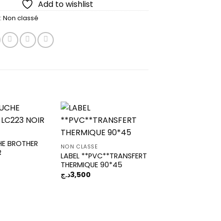
Add to wishlist
:
Non classé
É
E BROTHER
Add to
Add to
NON CLASSÉ
R
wishlist
wishlist
LABEL **PVC**TRANSFERT
THERMIQUE 90*45
د.ج
3,500