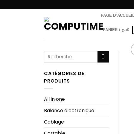
Passer
au
PAGE D’ACCUEI
contenu
PANIER /
د.ج
0
Recherche
pour :
CATÉGORIES DE
PRODUITS
All in one
Balance électronique
Cablage
Cartable