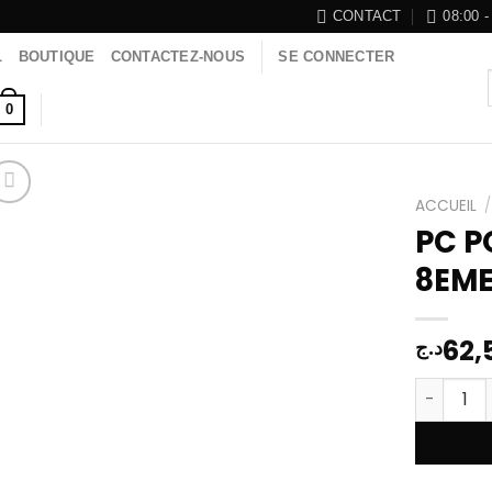
CONTACT
08:00 -
L
BOUTIQUE
CONTACTEZ-NOUS
SE CONNECTER
0
ACCUEIL
/
PC P
8EME
Add to
wishlist
62,
د.ج
quantité