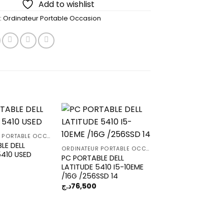
Add to wishlist
:
Ordinateur Portable Occasion
ORDINATEUR PORTABLE OCCASION
LE DELL
Add to
Add to
ORDINATEUR PORTABLE OCCASION
5410 USED
wishlist
wishlist
PC PORTABLE DELL
LATITUDE 5410 I5-10EME
/16G /256SSD 14
د.ج
76,500