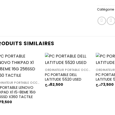
Catégorie 
RODUITS SIMILAIRES
ORDINATEUR PORTABLE OCCASION
PC PORTABLE DELL
PC PORTAB
Add to
Add to
LATITUDE 5520 USED
LATITUDE 
wishlist
wishlist
ORDINATEUR PORTABLE OCCASION
د.ج
82,500
د.ج
73,500
 PORTABLE LENOVO
KPAD X1 I5-8EME 16G
6SSD X360 TACTILE
79,500