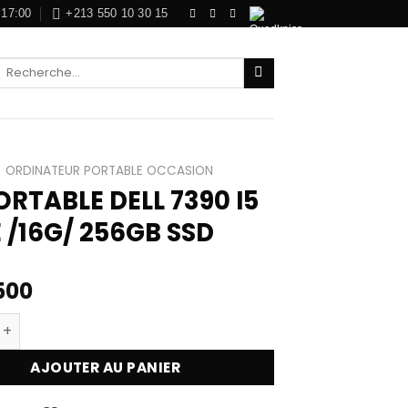
 17:00
+213 550 10 30 15
Recherche
pour :
ORDINATEUR PORTABLE OCCASION
ORTABLE DELL 7390 I5
 /16G/ 256GB SSD
500
 de PC PORTABLE DELL 7390 I5 8EME /16G/ 256GB SSD
AJOUTER AU PANIER