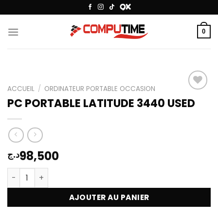
Passer
au
contenu
0
ACCUEIL
/
ORDINATEUR PORTABLE OCCASION
PC PORTABLE LATITUDE 3440 USED
Add to
wishlist
98,500
د.ج
quantité de PC PORTABLE LATITUDE 3440 USED
AJOUTER AU PANIER