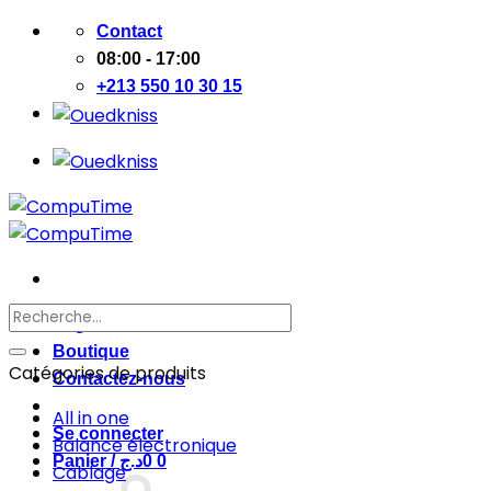
Passer
Contact
au
08:00 - 17:00
contenu
+213 550 10 30 15
Recherche
Page d’accueil
pour :
Boutique
Catégories de produits
Contactez-nous
All in one
Se connecter
Balance électronique
Panier /
د.ج
0
0
Cablage