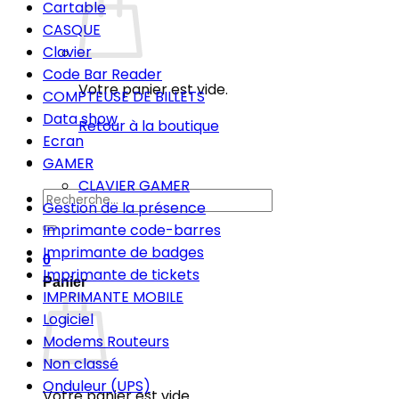
Cartable
CASQUE
Clavier
Code Bar Reader
Votre panier est vide.
COMPTEUSE DE BILLETS
Data show
Retour à la boutique
Ecran
GAMER
CLAVIER GAMER
Recherche
Gestion de la présence
pour :
Imprimante code-barres
Imprimante de badges
0
Imprimante de tickets
Panier
IMPRIMANTE MOBILE
Logiciel
Modems Routeurs
Non classé
Onduleur (UPS)
Votre panier est vide.