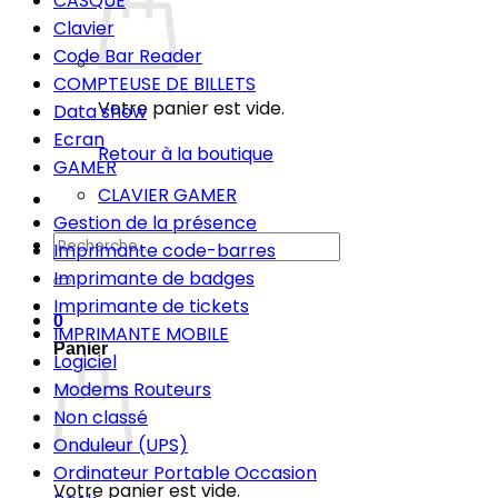
CASQUE
Clavier
Code Bar Reader
COMPTEUSE DE BILLETS
Votre panier est vide.
Data show
Ecran
Retour à la boutique
GAMER
CLAVIER GAMER
Gestion de la présence
Recherche
Imprimante code-barres
pour :
Imprimante de badges
Imprimante de tickets
0
IMPRIMANTE MOBILE
Panier
Logiciel
Modems Routeurs
Non classé
Onduleur (UPS)
Ordinateur Portable Occasion
Votre panier est vide.