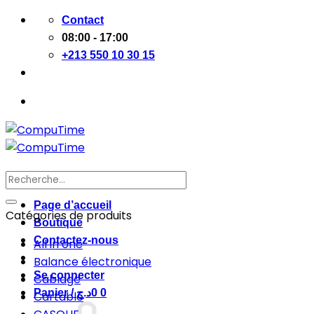
Passer
Contact
au
08:00 - 17:00
contenu
+213 550 10 30 15
Recherche
pour :
Page d’accueil
Catégories de produits
Boutique
Contactez-nous
All in one
Balance électronique
Se connecter
Cablage
Panier /
د.ج
0
0
Cartable