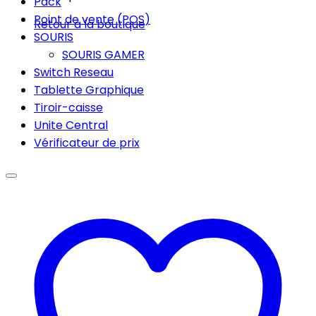
Pack
Point de vente (POS)
Retour à la boutique
SOURIS
SOURIS GAMER
Switch Reseau
Tablette Graphique
Tiroir-caisse
Unite Central
Vérificateur de prix