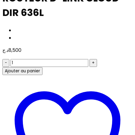
DIR 636L
د.ج
8,500
quantité
de
Ajouter au panier
ROUTEUR
D-
LINK
CLOUD
DIR
636L