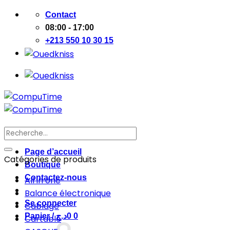
Passer
Contact
au
08:00 - 17:00
contenu
+213 550 10 30 15
Recherche
pour :
Page d’accueil
Catégories de produits
Boutique
Contactez-nous
All in one
Balance électronique
Se connecter
Cablage
Panier /
د.ج
0
0
Cartable