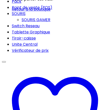
Pack
Point de vente (POS)
Retour à la boutique
SOURIS
SOURIS GAMER
Switch Reseau
Tablette Graphique
Tiroir-caisse
Unite Central
Vérificateur de prix