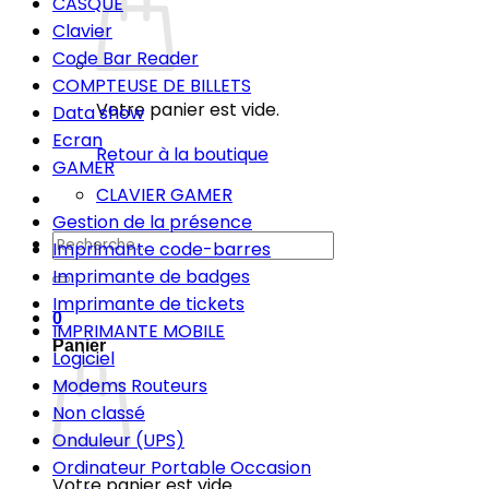
CASQUE
Clavier
Code Bar Reader
COMPTEUSE DE BILLETS
Votre panier est vide.
Data show
Ecran
Retour à la boutique
GAMER
CLAVIER GAMER
Gestion de la présence
Recherche
Imprimante code-barres
pour :
Imprimante de badges
Imprimante de tickets
0
IMPRIMANTE MOBILE
Panier
Logiciel
Modems Routeurs
Non classé
Onduleur (UPS)
Ordinateur Portable Occasion
Votre panier est vide.