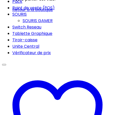
Pack
Point de vente (POS)
Retour à la boutique
SOURIS
SOURIS GAMER
Switch Reseau
Tablette Graphique
Tiroir-caisse
Unite Central
Vérificateur de prix