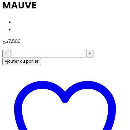
MAUVE
د.ج
7,500
quantité
de
Ajouter au panier
SAC
A
DOS
BACKPACK
AOKING
SN57605-
10A
MAUVE