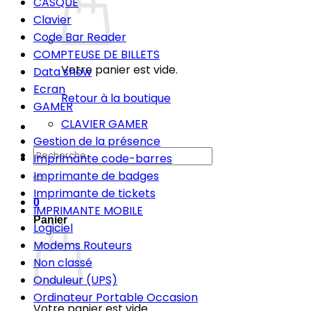
CASQUE
Clavier
Code Bar Reader
COMPTEUSE DE BILLETS
Votre panier est vide.
Data show
Ecran
Retour à la boutique
GAMER
CLAVIER GAMER
Gestion de la présence
Recherche
Imprimante code-barres
pour :
Imprimante de badges
Imprimante de tickets
0
IMPRIMANTE MOBILE
Panier
Logiciel
Modems Routeurs
Non classé
Onduleur (UPS)
Ordinateur Portable Occasion
Votre panier est vide.