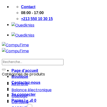
Passer
Contact
au
08:00 - 17:00
contenu
+213 550 10 30 15
Recherche
pour :
Page d’accueil
Catégories de produits
Boutique
Contactez-nous
All in one
Balance électronique
Se connecter
Cablage
Panier /
د.ج
0
0
Cartable