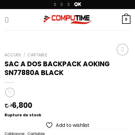
Passer
au
contenu
0
ACCUEIL
/
CARTABLE
SAC A DOS BACKPACK AOKING
SN77880A BLACK
Add to
wishlist
6,800
د.ج
Rupture de stock
Add to wishlist
Catégorie :
Cartable