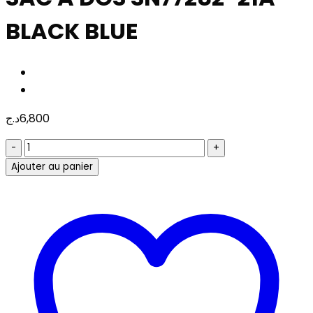
BLACK BLUE
د.ج
6,800
quantité
de
Ajouter au panier
SAC
A
DOS
SN77282-
21A-
BLACK
BLUE