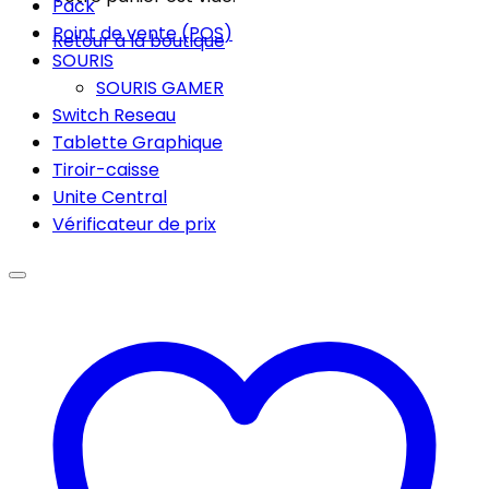
Pack
Point de vente (POS)
Retour à la boutique
SOURIS
SOURIS GAMER
Switch Reseau
Tablette Graphique
Tiroir-caisse
Unite Central
Vérificateur de prix