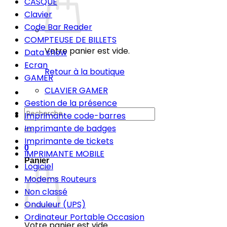
CASQUE
Clavier
Code Bar Reader
COMPTEUSE DE BILLETS
Votre panier est vide.
Data show
Ecran
Retour à la boutique
GAMER
CLAVIER GAMER
Gestion de la présence
Recherche
Imprimante code-barres
pour :
Imprimante de badges
Imprimante de tickets
0
IMPRIMANTE MOBILE
Panier
Logiciel
Modems Routeurs
Non classé
Onduleur (UPS)
Ordinateur Portable Occasion
Votre panier est vide.