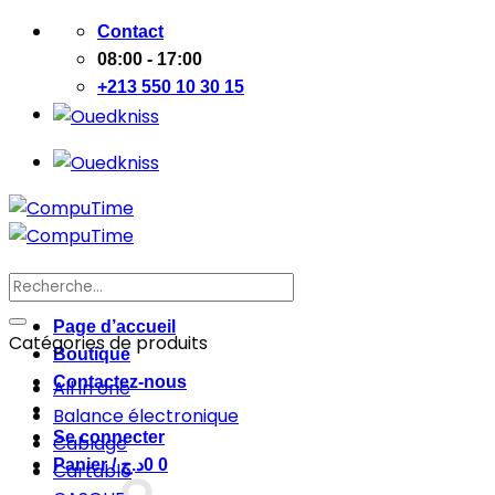
Passer
Contact
au
08:00 - 17:00
contenu
+213 550 10 30 15
Recherche
pour :
Page d’accueil
Catégories de produits
Boutique
Contactez-nous
All in one
Balance électronique
Se connecter
Cablage
Panier /
د.ج
0
0
Cartable