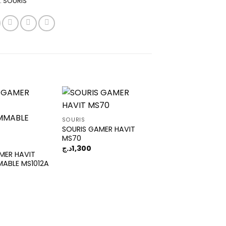
:
SOURIS
SOURIS
SOURIS GAMER HAVIT
Add to
Add to
MS70
wishlist
wishlist
د.ج
1,300
MER HAVIT
ABLE MS1012A