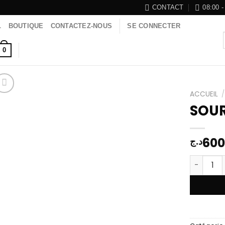
CONTACT
08:00 -
L
BOUTIQUE
CONTACTEZ-NOUS
SE CONNECTER
0
ACCUEIL
/
SOUR
Add to
60
د.ج
wishlist
quantité