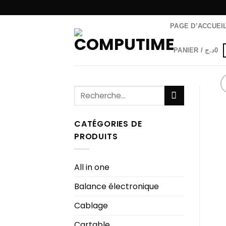
Passer
au
PAGE D’ACCUEI
contenu
PANIER /
د.ج
0
Recherche
pour :
CATÉGORIES DE
PRODUITS
All in one
Balance électronique
Cablage
Cartable