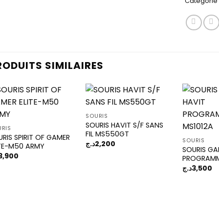
Catégorie 
RODUITS SIMILAIRES
SOURIS
SOURIS HAVIT S/F SANS
Add to
Add to
RIS
FIL MS550GT
wishlist
wishlist
RIS SPIRIT OF GAMER
SOURIS
د.ج
2,200
ITE-M50 ARMY
SOURIS GA
3,900
PROGRAMM
د.ج
3,500