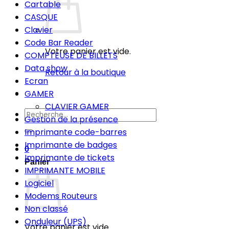
Cartable
CASQUE
Clavier
Code Bar Reader
Votre panier est vide.
COMPTEUSE DE BILLETS
Data show
Retour à la boutique
Ecran
GAMER
CLAVIER GAMER
Recherche
Gestion de la présence
pour :
Imprimante code-barres
Imprimante de badges
0
Imprimante de tickets
Panier
IMPRIMANTE MOBILE
Logiciel
Modems Routeurs
Non classé
Onduleur (UPS)
Votre panier est vide.