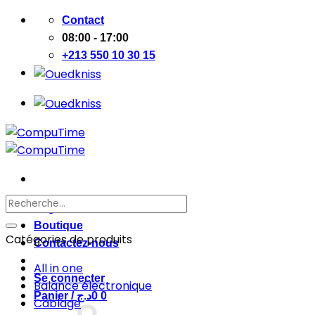
Passer
Contact
au
08:00 - 17:00
contenu
+213 550 10 30 15
Recherche
Page d’accueil
pour :
Boutique
Catégories de produits
Contactez-nous
All in one
Se connecter
Balance électronique
Panier /
د.ج
0
0
Cablage