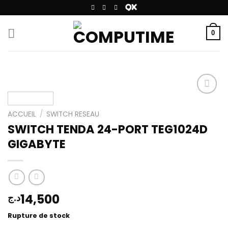
Passer
au
contenu
0
ACCUEIL
/
SWITCH RESEAU
Add to
SWITCH TENDA 24-PORT TEG1024D
wishlist
GIGABYTE
14,500
د.ج
Rupture de stock