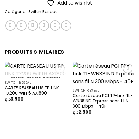
Add to wishlist
Catégorie :
Switch Reseau
PRODUITS SIMILAIRES
RUPTURE DE STOCK
SWITCH RESEAU
CARTE REASEAU US TP LINK
Add to
Add to
SWITCH RESEAU
TX20U WIFI 6 AX1800
wishlist
wishlist
Carte réseau PCI TP-Link TL-
د.ج
6,900
WN881ND Express sans fil N
300 Mbps – 40P
د.ج
2,900