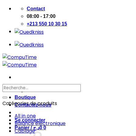
Passer
Contact
au
08:00 - 17:00
contenu
+213 550 10 30 15
Recherche
Page d’accueil
pour :
Boutique
Catégories de produits
Contactez-nous
All in one
Se connecter
Balance électronique
Panier /
د.ج
0
0
Cablage