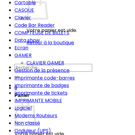
Cartable
CASQUE
Clavier
Code Bar Reader
Votre panier est vide.
COMPTEUSE DE BILLETS
Data show
Retour à la boutique
Ecran
GAMER
CLAVIER GAMER
Recherche
Gestion de la présence
pour :
Imprimante code-barres
Imprimante de badges
0
Imprimante de tickets
Panier
IMPRIMANTE MOBILE
Logiciel
Modems Routeurs
Non classé
Onduleur (UPS)
Votre panier est vide.