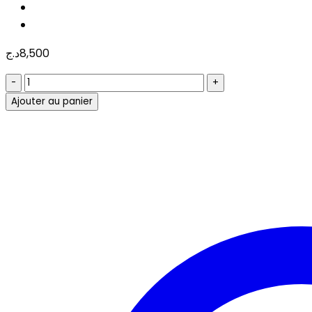
د.ج
8,500
quantité
de
Ajouter au panier
SWITCH
TP-
LINK
TL-
SF
1024D
24-
PORT
TP-
LINK