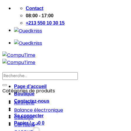
Passer
Contact
au
08:00 - 17:00
contenu
+213 550 10 30 15
Recherche
pour :
Page d’accueil
Catégories de produits
Boutique
Contactez-nous
All in one
Balance électronique
Se connecter
Cablage
Panier /
د.ج
0
0
Cartable