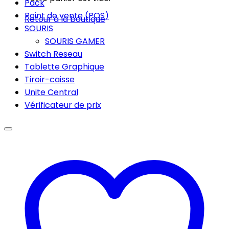
Pack
Point de vente (POS)
Retour à la boutique
SOURIS
SOURIS GAMER
Switch Reseau
Tablette Graphique
Tiroir-caisse
Unite Central
Vérificateur de prix