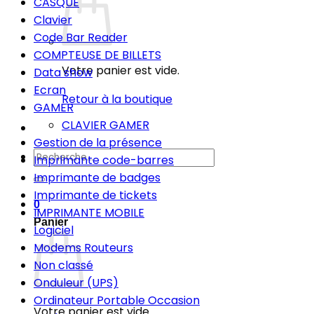
CASQUE
Clavier
Code Bar Reader
COMPTEUSE DE BILLETS
Votre panier est vide.
Data show
Ecran
Retour à la boutique
GAMER
CLAVIER GAMER
Gestion de la présence
Recherche
Imprimante code-barres
pour :
Imprimante de badges
Imprimante de tickets
0
IMPRIMANTE MOBILE
Panier
Logiciel
Modems Routeurs
Non classé
Onduleur (UPS)
Ordinateur Portable Occasion
Votre panier est vide.