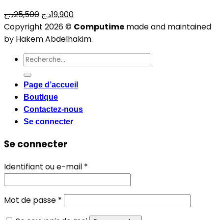
Le
Le
د.ج
25,500
د.ج
19,900
prix
prix
Copyright 2026 ©
Computime
made and maintained
initial
actuel
by Hakem Abdelhakim.
était :
est :
Recherche
19,900د.ج.
25,500د.ج.
pour :
Page d’accueil
Boutique
Contactez-nous
Se connecter
Se connecter
Obligatoire
Identifiant ou e-mail
*
Obligatoire
Mot de passe
*