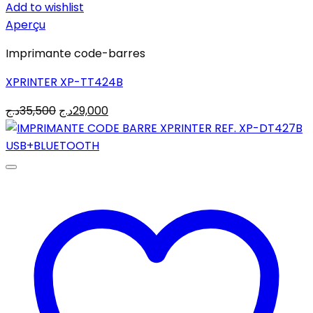
Add to wishlist
Aperçu
Imprimante code-barres
XPRINTER XP-TT424B
Le
Le
د.ج
35,500
د.ج
29,000
prix
prix
initial
actuel
était :
est :
29,000د.ج.
35,500د.ج.