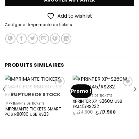
15,900د.ج.
19,500د.ج.
Add to wishlist
Catégorie :
Imprimante de tickets
PRODUITS SIMILAIRES
Promo !
RUPTURE DE STOCK
IMPRIMANTE DE TICKETS
XPRINTER XP-S260M USB
Add to
Add to
IMPRIMANTE DE TICKETS
/RJ45/RS232
wishlist
wishlist
IMPRIMANTE TICKETS SMART
Le
Le
د.ج
24,500
د.ج
17,900
POS R80180 USB RS23
prix
prix
initial
actuel
était :
est :
17,900د.ج.
24,500د.ج.