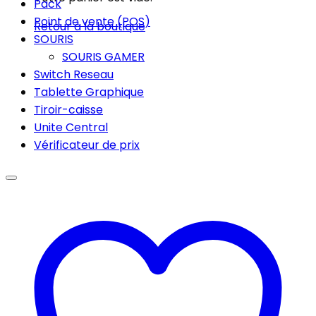
Pack
Point de vente (POS)
Retour à la boutique
SOURIS
SOURIS GAMER
Switch Reseau
Tablette Graphique
Tiroir-caisse
Unite Central
Vérificateur de prix