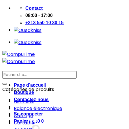
Passer
Contact
au
08:00 - 17:00
contenu
+213 550 10 30 15
Recherche
pour :
Page d’accueil
Catégories de produits
Boutique
Contactez-nous
All in one
Balance électronique
Se connecter
Cablage
Panier /
د.ج
0
0
Cartable