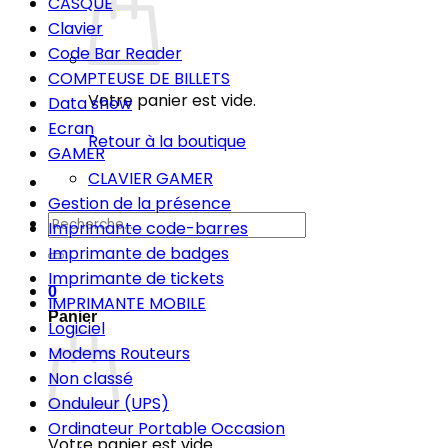
CASQUE
Clavier
Code Bar Reader
COMPTEUSE DE BILLETS
Votre panier est vide.
Data show
Ecran
Retour à la boutique
GAMER
CLAVIER GAMER
Gestion de la présence
Recherche
Imprimante code-barres
pour :
Imprimante de badges
Imprimante de tickets
0
IMPRIMANTE MOBILE
Panier
Logiciel
Modems Routeurs
Non classé
Onduleur (UPS)
Ordinateur Portable Occasion
Votre panier est vide.