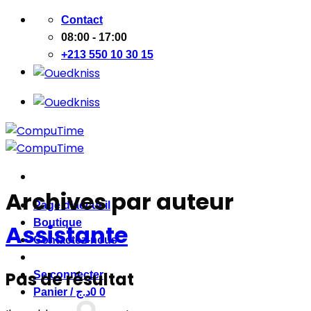
Passer
Contact
au
08:00 - 17:00
contenu
+213 550 10 30 15
Archives par auteur
Page d’accueil
Boutique
Assistante
Contactez-nous
Pas de résultat
Se connecter
Panier /
د.ج
0
0