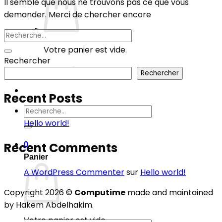
Il semble que nous ne trouvons pas ce que vous
demander. Merci de chercher encore
Votre panier est vide.
Rechercher
Retour à la boutique
Rechercher
Recent Posts
Recherche
pour :
Hello world!
Recent Comments
0
Panier
A WordPress Commenter
sur
Hello world!
Copyright 2026 ©
Computime
made and maintained
by Hakem Abdelhakim.
Votre panier est vide.