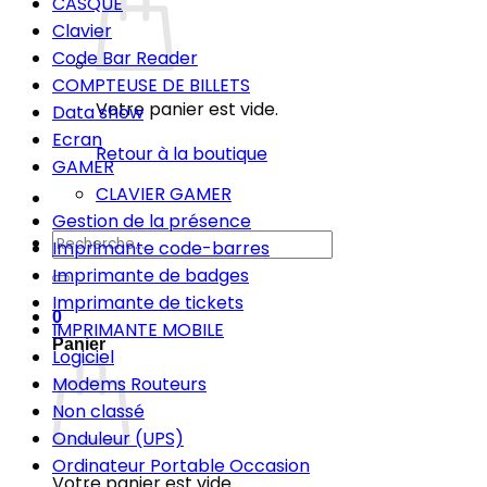
CASQUE
Clavier
Code Bar Reader
COMPTEUSE DE BILLETS
Votre panier est vide.
Data show
Ecran
Retour à la boutique
GAMER
CLAVIER GAMER
Gestion de la présence
Recherche
Imprimante code-barres
pour :
Imprimante de badges
Imprimante de tickets
0
IMPRIMANTE MOBILE
Panier
Logiciel
Modems Routeurs
Non classé
Onduleur (UPS)
Ordinateur Portable Occasion
Votre panier est vide.