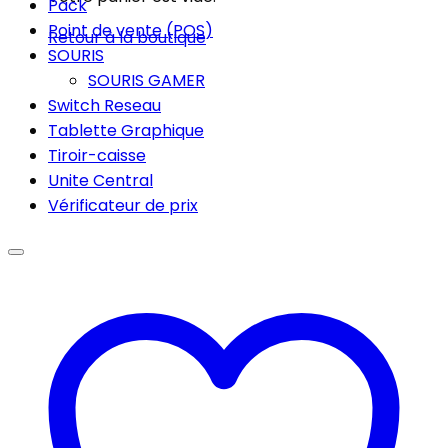
Pack
Point de vente (POS)
Retour à la boutique
SOURIS
SOURIS GAMER
Switch Reseau
Tablette Graphique
Tiroir-caisse
Unite Central
Vérificateur de prix