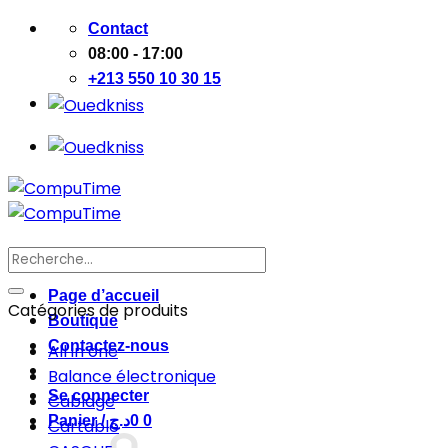
Passer
Contact
au
08:00 - 17:00
contenu
+213 550 10 30 15
Recherche
pour :
Page d’accueil
Catégories de produits
Boutique
Contactez-nous
All in one
Balance électronique
Se connecter
Cablage
Panier /
د.ج
0
0
Cartable