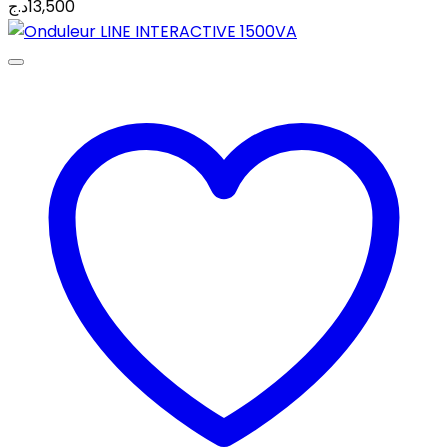
د.ج
13,500