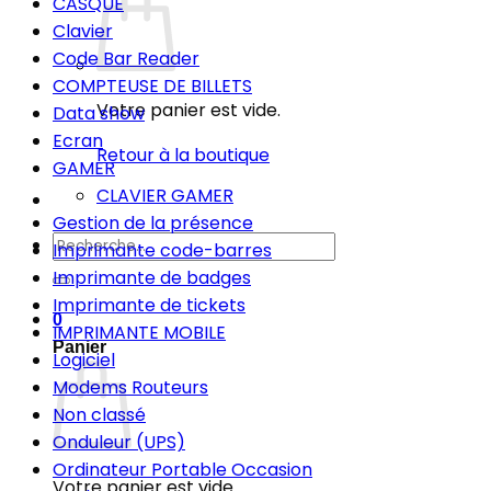
CASQUE
Clavier
Code Bar Reader
COMPTEUSE DE BILLETS
Votre panier est vide.
Data show
Ecran
Retour à la boutique
GAMER
CLAVIER GAMER
Gestion de la présence
Recherche
Imprimante code-barres
pour :
Imprimante de badges
Imprimante de tickets
0
IMPRIMANTE MOBILE
Panier
Logiciel
Modems Routeurs
Non classé
Onduleur (UPS)
Ordinateur Portable Occasion
Votre panier est vide.