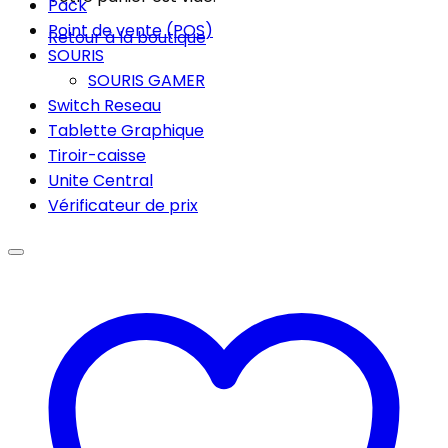
Pack
Point de vente (POS)
Retour à la boutique
SOURIS
SOURIS GAMER
Switch Reseau
Tablette Graphique
Tiroir-caisse
Unite Central
Vérificateur de prix