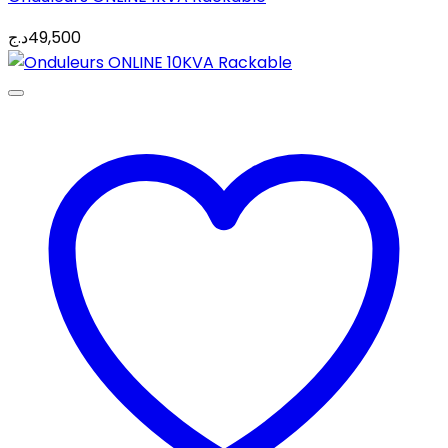
د.ج
49,500