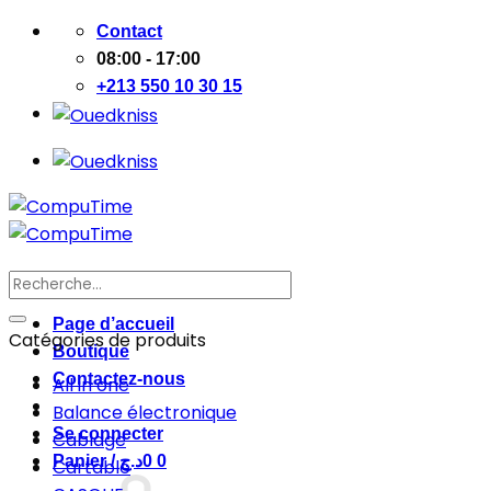
Passer
Contact
au
08:00 - 17:00
contenu
+213 550 10 30 15
Recherche
pour :
Page d’accueil
Catégories de produits
Boutique
Contactez-nous
All in one
Balance électronique
Se connecter
Cablage
Panier /
د.ج
0
0
Cartable