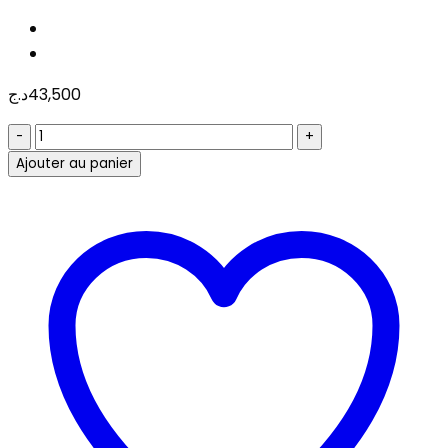
د.ج
43,500
quantité
de
Ajouter au panier
Onduleurs
ONLINE
1KVA
Tour