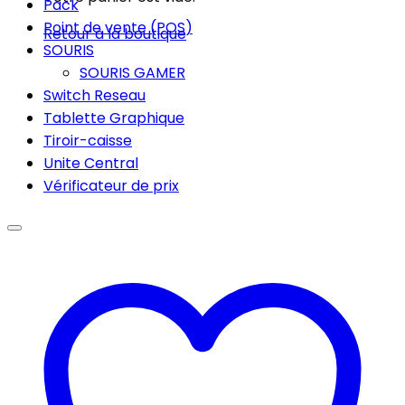
Pack
Point de vente (POS)
Retour à la boutique
SOURIS
SOURIS GAMER
Switch Reseau
Tablette Graphique
Tiroir-caisse
Unite Central
Vérificateur de prix