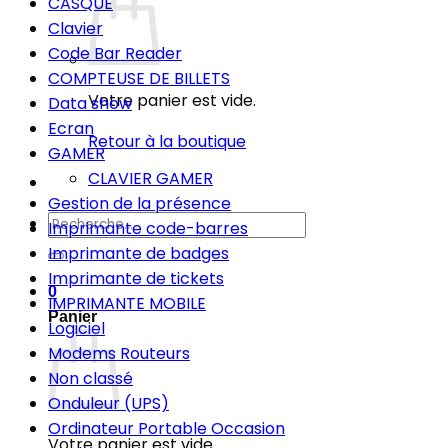
CASQUE
Clavier
Code Bar Reader
COMPTEUSE DE BILLETS
Votre panier est vide.
Data show
Ecran
Retour à la boutique
GAMER
CLAVIER GAMER
Gestion de la présence
Recherche
Imprimante code-barres
pour :
Imprimante de badges
Imprimante de tickets
0
IMPRIMANTE MOBILE
Panier
Logiciel
Modems Routeurs
Non classé
Onduleur (UPS)
Ordinateur Portable Occasion
Votre panier est vide.