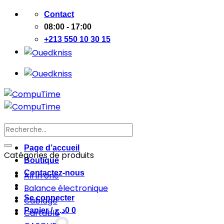
Passer
Contact
au
08:00 - 17:00
contenu
+213 550 10 30 15
Recherche
pour :
Page d’accueil
Catégories de produits
Boutique
Contactez-nous
All in one
Balance électronique
Se connecter
Cablage
Panier /
د.ج
0
0
Cartable