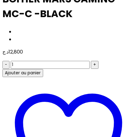
MC-C -BLACK
د.ج
12,800
quantité
de
Ajouter au panier
BOITIER
MARS
GAMING
MC-
C
-
BLACK