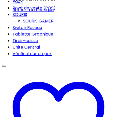
Pack
Point de vente (POS)
Retour à la boutique
SOURIS
SOURIS GAMER
Switch Reseau
Tablette Graphique
Tiroir-caisse
Unite Central
Vérificateur de prix