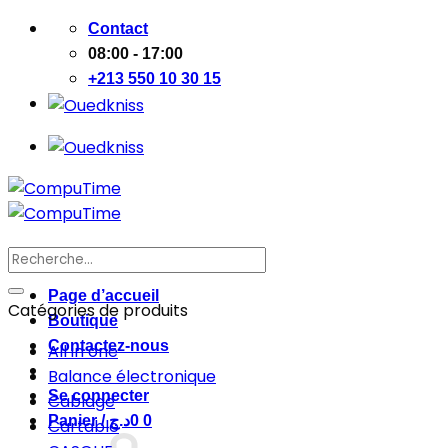
Passer
Contact
au
08:00 - 17:00
contenu
+213 550 10 30 15
Recherche
pour :
Page d’accueil
Catégories de produits
Boutique
Contactez-nous
All in one
Balance électronique
Se connecter
Cablage
Panier /
د.ج
0
0
Cartable