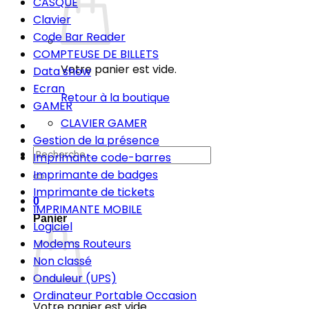
CASQUE
Clavier
Code Bar Reader
COMPTEUSE DE BILLETS
Votre panier est vide.
Data show
Ecran
Retour à la boutique
GAMER
CLAVIER GAMER
Gestion de la présence
Recherche
Imprimante code-barres
pour :
Imprimante de badges
Imprimante de tickets
0
IMPRIMANTE MOBILE
Panier
Logiciel
Modems Routeurs
Non classé
Onduleur (UPS)
Ordinateur Portable Occasion
Votre panier est vide.