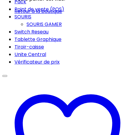
Pack
Point de vente (POS)
Retour à la boutique
SOURIS
SOURIS GAMER
Switch Reseau
Tablette Graphique
Tiroir-caisse
Unite Central
Vérificateur de prix