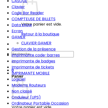
CASQUE
Clavier
Code Bar Reader
COMPTEUSE DE BILLETS
Votre panier est vide.
Data show
Ecran
Retour à la boutique
GAMER
CLAVIER GAMER
Gestion de la présence
Recherche
Imprimante code-barres
pour :
Imprimante de badges
Imprimante de tickets
0
IMPRIMANTE MOBILE
Panier
Logiciel
Modems Routeurs
Non classé
Onduleur (UPS)
Ordinateur Portable Occasion
Votre panier est vide.