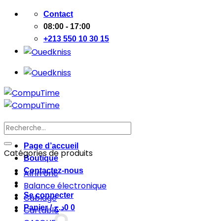
Passer
Contact
au
08:00 - 17:00
contenu
+213 550 10 30 15
Recherche
pour :
Page d’accueil
Catégories de produits
Boutique
Contactez-nous
All in one
Balance électronique
Se connecter
Cablage
Panier /
د.ج
0
0
Cartable