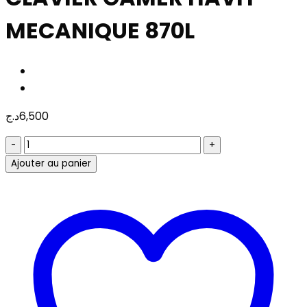
MECANIQUE 870L
د.ج
6,500
quantité
de
Ajouter au panier
CLAVIER
GAMER
HAVIT
MECANIQUE
870L