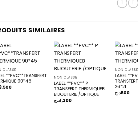
RODUITS SIMILAIRES
Add to
Add to
 CLASSÉ
NON CLASS
wishlist
wishlist
BEL **PVC**TRANSFERT
LABEL **P
NON CLASSÉ
ERMIQUE 90*45
TRANSFERT
LABEL **PVC** P
26*21
3,500
TRANSFERT THERMIQUEB
د.ج
500
BIJOUTERIE /OPTIQUE
د.ج
1,200