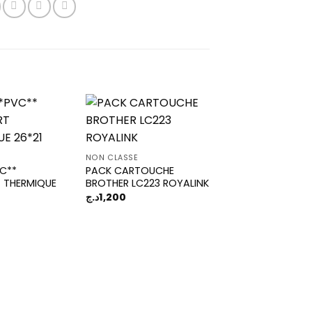
Add to
Add to
É
NON CLASSÉ
wishlist
wishlist
VC**
PACK CARTOUCHE
 THERMIQUE
BROTHER LC223 ROYALINK
د.ج
1,200