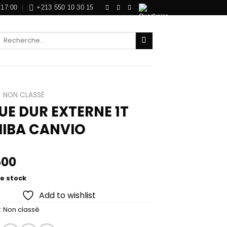
 17:00
+213 550 10 30 15
Recherche
pour :
NON CLASSÉ
UE DUR EXTERNE 1T
IBA CANVIO
500
e stock
Add to wishlist
:
Non classé