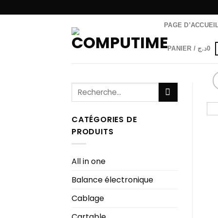
Passer
au
PAGE D’ACCUEI
contenu
PANIER /
د.ج
0
Recherche
pour :
CATÉGORIES DE
PRODUITS
All in one
Balance électronique
Cablage
Cartable