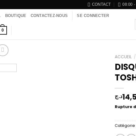
CONTACT
08:00 -
L
BOUTIQUE
CONTACTEZ-NOUS
SE CONNECTER
0
ACCUEIL
/
DISQ
TOSH
Add to
wishlist
14,
د.ج
Rupture d
Catégorie 