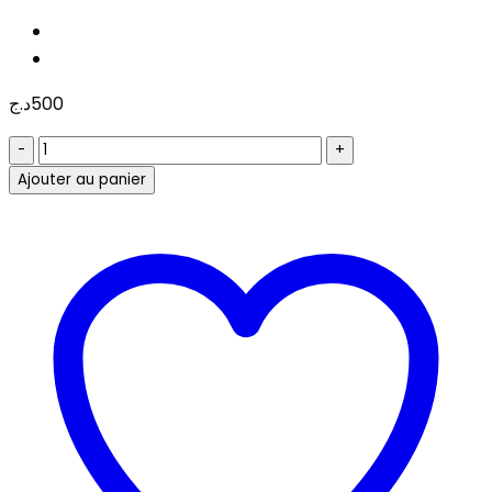
د.ج
500
quantité
de
Ajouter au panier
LABEL
**PVC**
TRANSFERT
THERMIQUE
26*21