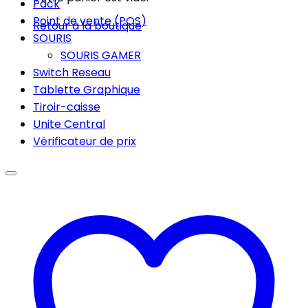
Pack
Point de vente (POS)
Retour à la boutique
SOURIS
SOURIS GAMER
Switch Reseau
Tablette Graphique
Tiroir-caisse
Unite Central
Vérificateur de prix