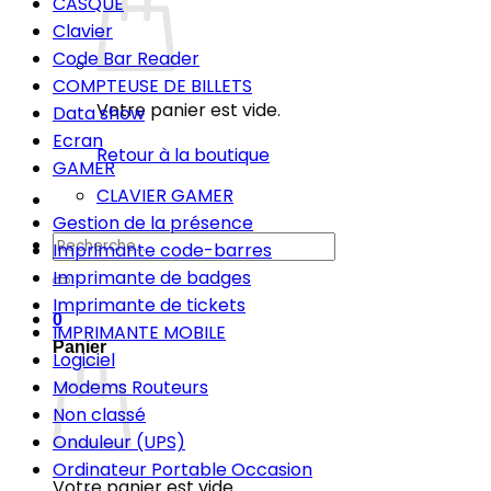
CASQUE
Clavier
Code Bar Reader
COMPTEUSE DE BILLETS
Votre panier est vide.
Data show
Ecran
Retour à la boutique
GAMER
CLAVIER GAMER
Gestion de la présence
Recherche
Imprimante code-barres
pour :
Imprimante de badges
Imprimante de tickets
0
IMPRIMANTE MOBILE
Panier
Logiciel
Modems Routeurs
Non classé
Onduleur (UPS)
Ordinateur Portable Occasion
Votre panier est vide.