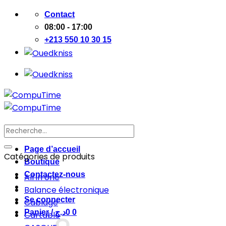
Passer
Contact
au
08:00 - 17:00
contenu
+213 550 10 30 15
Recherche
pour :
Page d’accueil
Catégories de produits
Boutique
Contactez-nous
All in one
Balance électronique
Se connecter
Cablage
Panier /
د.ج
0
0
Cartable