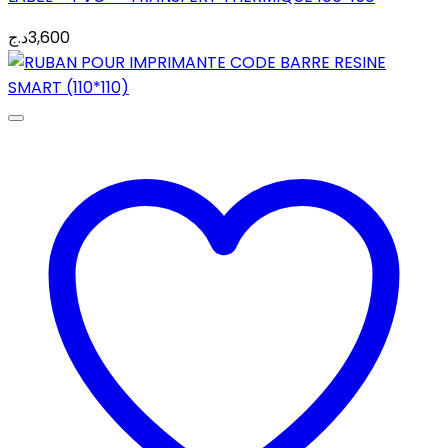
د.ج
3,600