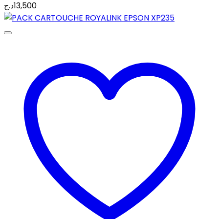
د.ج
13,500