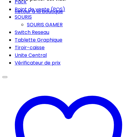
Pack
Point de vente (POS)
Retour à la boutique
SOURIS
SOURIS GAMER
Switch Reseau
Tablette Graphique
Tiroir-caisse
Unite Central
Vérificateur de prix