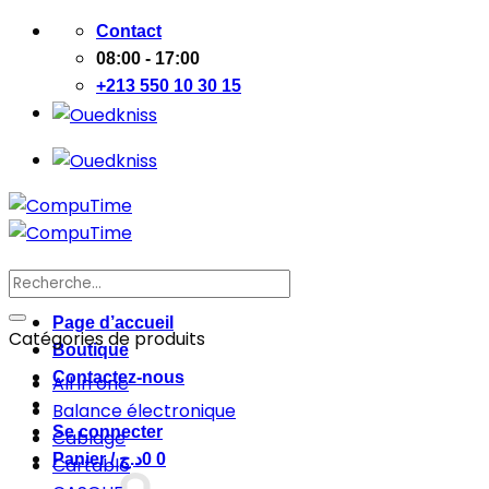
Passer
Contact
au
08:00 - 17:00
contenu
+213 550 10 30 15
Recherche
pour :
Page d’accueil
Catégories de produits
Boutique
Contactez-nous
All in one
Balance électronique
Se connecter
Cablage
Panier /
د.ج
0
0
Cartable