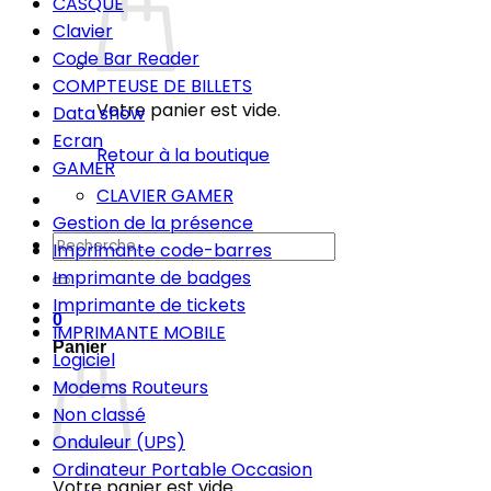
CASQUE
Clavier
Code Bar Reader
COMPTEUSE DE BILLETS
Votre panier est vide.
Data show
Ecran
Retour à la boutique
GAMER
CLAVIER GAMER
Gestion de la présence
Recherche
Imprimante code-barres
pour :
Imprimante de badges
Imprimante de tickets
0
IMPRIMANTE MOBILE
Panier
Logiciel
Modems Routeurs
Non classé
Onduleur (UPS)
Ordinateur Portable Occasion
Votre panier est vide.