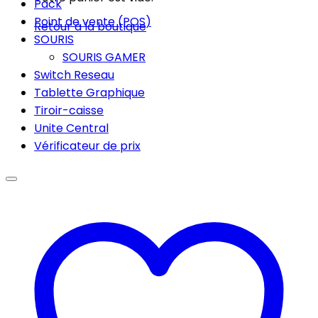
Pack
Point de vente (POS)
Retour à la boutique
SOURIS
SOURIS GAMER
Switch Reseau
Tablette Graphique
Tiroir-caisse
Unite Central
Vérificateur de prix