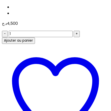
د.ج
4,500
quantité
de
Ajouter au panier
LABEL
**PVC
**
TRANSFERT
THERMIQUE
100*100