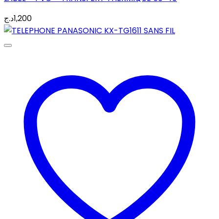
د.ج
1,200