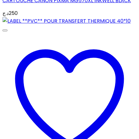
CARTOUCHE CANON PIXMA MG570XL INKWELL BLACK
د.ج
250