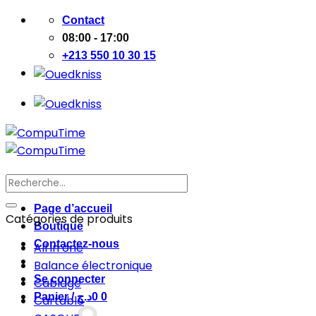
Passer
Contact
au
08:00 - 17:00
contenu
+213 550 10 30 15
Recherche
pour :
Page d’accueil
Catégories de produits
Boutique
Contactez-nous
All in one
Balance électronique
Se connecter
Cablage
Panier /
د.ج
0
0
Cartable