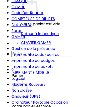
CASQUE
Clavier
Code Bar Reader
COMPTEUSE DE BILLETS
Votre panier est vide.
Data show
Ecran
Retour à la boutique
GAMER
CLAVIER GAMER
Gestion de la présence
Recherche
Imprimante code-barres
pour :
Imprimante de badges
Imprimante de tickets
0
IMPRIMANTE MOBILE
Panier
Logiciel
Modems Routeurs
Non classé
Onduleur (UPS)
Ordinateur Portable Occasion
Votre panier est vide.