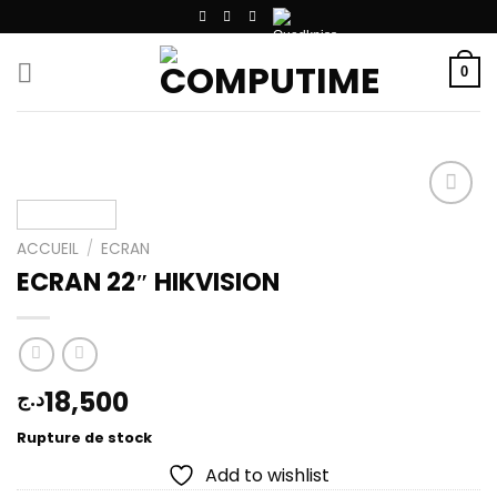
Passer
au
contenu
0
ACCUEIL
/
ECRAN
Add to
ECRAN 22″ HIKVISION
wishlist
18,500
د.ج
Rupture de stock
Add to wishlist