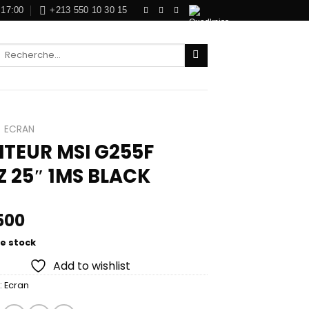
 17:00
+213 550 10 30 15
Recherche
pour :
ECRAN
TEUR MSI G255F
Z 25″ 1MS BLACK
500
e stock
Add to wishlist
:
Ecran