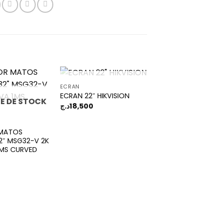
RUPTURE DE STOCK
ECRAN
ECRAN 22″ HIKVISION
E DE STOCK
د.ج
18,500
Add to
Add to
wishlist
wishlist
MATOS
2″ MSG32-V 2K
1MS CURVED