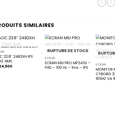
RODUITS SIMILAIRES
UPTURE DE STOCK
RUPTURE DE STOCK
RAN
RUPTUR
 23.8″ 24B2XH IPS
Add to
Add to
ECRAN
HZ 4MS
wishlist
wishlist
ECRAN MSI PRO MP243X –
ECRAN
24,500
FHD – 100 Hz – 1ms – IPS
MONITOR 
CYBORG 3
165HZ VA 