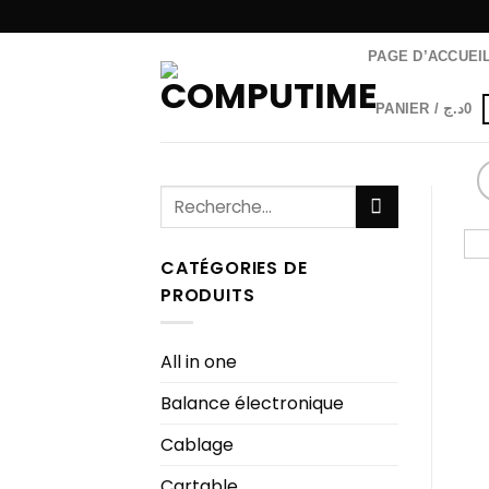
Passer
au
PAGE D’ACCUEI
contenu
PANIER /
د.ج
0
Recherche
pour :
CATÉGORIES DE
PRODUITS
All in one
Balance électronique
Cablage
Cartable