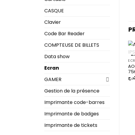
CASQUE
Clavier
P
Code Bar Reader
COMPTEUSE DE BILLETS
Data show
R
EC
AOC
Ecran
75
د.ج
GAMER
Gestion de la présence
Imprimante code-barres
Imprimante de badges
Imprimante de tickets