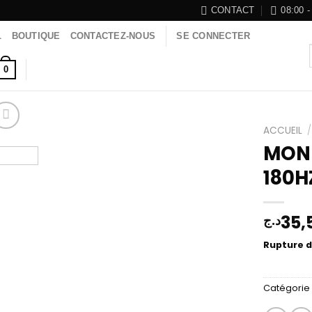
CONTACT
08:00 -
L
BOUTIQUE
CONTACTEZ-NOUS
SE CONNECTER
0
ACCUEIL
/
MONI
180H
Add to
wishlist
35,
د.ج
Rupture d
Catégorie 