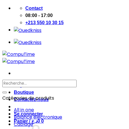
Passer
Contact
au
08:00 - 17:00
contenu
+213 550 10 30 15
Recherche
Page d’accueil
pour :
Boutique
Catégories de produits
Contactez-nous
All in one
Se connecter
Balance électronique
Panier /
د.ج
0
0
Cablage