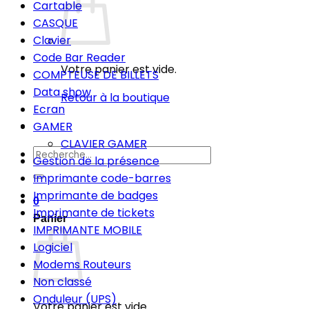
Cartable
CASQUE
Clavier
Code Bar Reader
Votre panier est vide.
COMPTEUSE DE BILLETS
Data show
Retour à la boutique
Ecran
GAMER
CLAVIER GAMER
Recherche
Gestion de la présence
pour :
Imprimante code-barres
Imprimante de badges
0
Imprimante de tickets
Panier
IMPRIMANTE MOBILE
Logiciel
Modems Routeurs
Non classé
Onduleur (UPS)
Votre panier est vide.