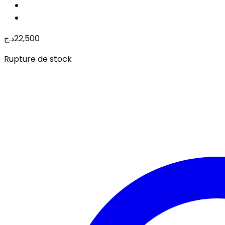
د.ج
22,500
Rupture de stock