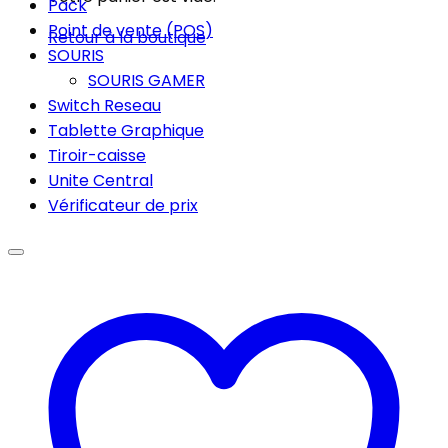
Pack
Point de vente (POS)
Retour à la boutique
SOURIS
SOURIS GAMER
Switch Reseau
Tablette Graphique
Tiroir-caisse
Unite Central
Vérificateur de prix