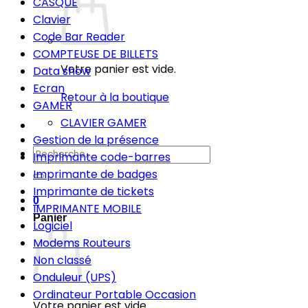
CASQUE
Clavier
Code Bar Reader
COMPTEUSE DE BILLETS
Votre panier est vide.
Data show
Ecran
Retour à la boutique
GAMER
CLAVIER GAMER
Gestion de la présence
Recherche
Imprimante code-barres
pour :
Imprimante de badges
Imprimante de tickets
0
IMPRIMANTE MOBILE
Panier
Logiciel
Modems Routeurs
Non classé
Onduleur (UPS)
Ordinateur Portable Occasion
Votre panier est vide.