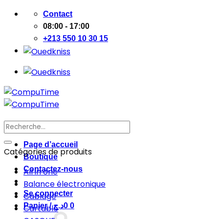
Passer
Contact
au
08:00 - 17:00
contenu
+213 550 10 30 15
Recherche
pour :
Page d’accueil
Catégories de produits
Boutique
Contactez-nous
All in one
Balance électronique
Se connecter
Cablage
Panier /
د.ج
0
0
Cartable