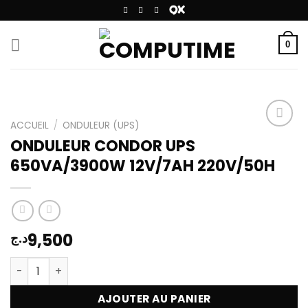
Passer
au
contenu
0
ACCUEIL
/
ONDULEUR (UPS)
ONDULEUR CONDOR UPS
650VA/3900W 12V/7AH 220V/50H
Add to
wishlist
9,500
د.ج
quantité de ONDULEUR CONDOR UPS 650VA/3900W 12V/
AJOUTER AU PANIER