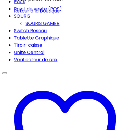
Pack
Point de vente (POS)
Retour à la boutique
SOURIS
SOURIS GAMER
Switch Reseau
Tablette Graphique
Tiroir-caisse
Unite Central
Vérificateur de prix