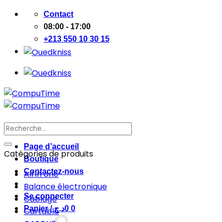
Passer
Contact
au
08:00 - 17:00
contenu
+213 550 10 30 15
Recherche
pour :
Page d’accueil
Catégories de produits
Boutique
Contactez-nous
All in one
Balance électronique
Se connecter
Cablage
Panier /
د.ج
0
0
Cartable