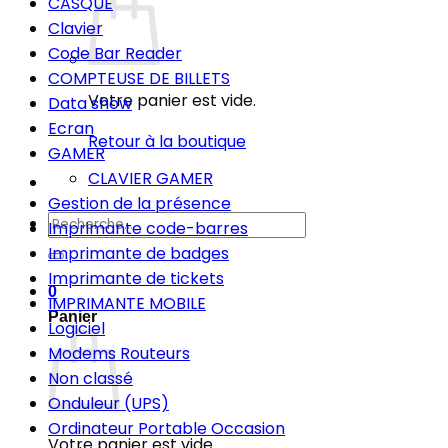
CASQUE
Clavier
Code Bar Reader
COMPTEUSE DE BILLETS
Votre panier est vide.
Data show
Ecran
Retour à la boutique
GAMER
CLAVIER GAMER
Gestion de la présence
Recherche
Imprimante code-barres
pour :
Imprimante de badges
Imprimante de tickets
0
IMPRIMANTE MOBILE
Panier
Logiciel
Modems Routeurs
Non classé
Onduleur (UPS)
Ordinateur Portable Occasion
Votre panier est vide.